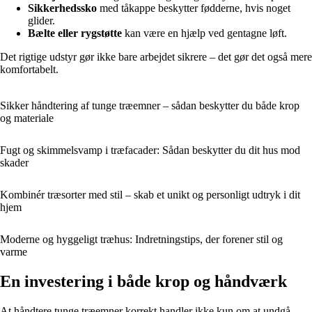
Sikkerhedssko
med tåkappe beskytter fødderne, hvis noget
glider.
Bælte eller rygstøtte
kan være en hjælp ved gentagne løft.
Det rigtige udstyr gør ikke bare arbejdet sikrere – det gør det også mere
komfortabelt.
Sikker håndtering af tunge træemner – sådan beskytter du både krop
og materiale
Fugt og skimmelsvamp i træfacader: Sådan beskytter du dit hus mod
skader
Kombinér træsorter med stil – skab et unikt og personligt udtryk i dit
hjem
Moderne og hyggeligt træhus: Indretningstips, der forener stil og
varme
En investering i både krop og håndværk
At håndtere tunge træemner korrekt handler ikke kun om at undgå