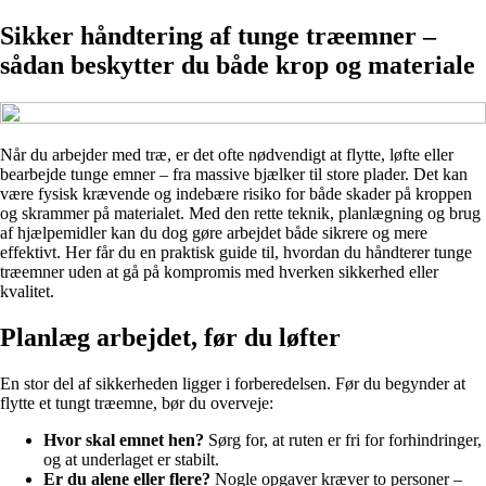
Sikker håndtering af tunge træemner –
sådan beskytter du både krop og materiale
Når du arbejder med træ, er det ofte nødvendigt at flytte, løfte eller
bearbejde tunge emner – fra massive bjælker til store plader. Det kan
være fysisk krævende og indebære risiko for både skader på kroppen
og skrammer på materialet. Med den rette teknik, planlægning og brug
af hjælpemidler kan du dog gøre arbejdet både sikrere og mere
effektivt. Her får du en praktisk guide til, hvordan du håndterer tunge
træemner uden at gå på kompromis med hverken sikkerhed eller
kvalitet.
Planlæg arbejdet, før du løfter
En stor del af sikkerheden ligger i forberedelsen. Før du begynder at
flytte et tungt træemne, bør du overveje:
Hvor skal emnet hen?
Sørg for, at ruten er fri for forhindringer,
og at underlaget er stabilt.
Er du alene eller flere?
Nogle opgaver kræver to personer –