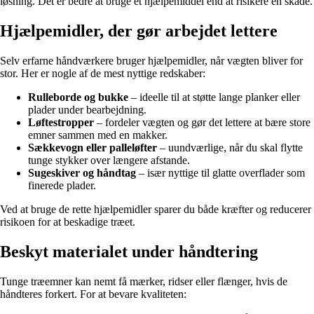
løsning. Det er bedre at bruge et hjælpemiddel end at risikere en skade.
Hjælpemidler, der gør arbejdet lettere
Selv erfarne håndværkere bruger hjælpemidler, når vægten bliver for
stor. Her er nogle af de mest nyttige redskaber:
Rulleborde og bukke
– ideelle til at støtte lange planker eller
plader under bearbejdning.
Løftestropper
– fordeler vægten og gør det lettere at bære store
emner sammen med en makker.
Sækkevogn eller palleløfter
– uundværlige, når du skal flytte
tunge stykker over længere afstande.
Sugeskiver og håndtag
– især nyttige til glatte overflader som
finerede plader.
Ved at bruge de rette hjælpemidler sparer du både kræfter og reducerer
risikoen for at beskadige træet.
Beskyt materialet under håndtering
Tunge træemner kan nemt få mærker, ridser eller flænger, hvis de
håndteres forkert. For at bevare kvaliteten: