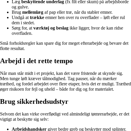
Læg
beskyttende underlag
(fx filt eller skum) på arbejdsborde
og gulve.
Brug
mellemlæg
af pap eller træ, når du stabler emner.
Undgå at
trække
emner hen over ru overflader – løft eller rul
dem i stedet.
Sørg for, at
værktøj og beslag
ikke ligger, hvor de kan ridse
overfladen.
Små forholdsregler kan spare dig for meget efterarbejde og bevare det
flotte resultat.
Arbejd i det rette tempo
Når man står midt i et projekt, kan det være fristende at skynde sig.
Men tunge løft kræver tålmodighed. Tag pauser, når du mærker
træthed, og fordel arbejdet over flere etaper, hvis det er muligt. Træthed
øger risikoen for fejl og uheld – både for dig og for materialet.
Brug sikkerhedsudstyr
Selvom det kan virke overflødigt ved almindeligt tømrerarbejde, er det
vigtigt at beskytte sig selv:
Arbejdshandsker
giver bedre greb og beskytter mod splinter.