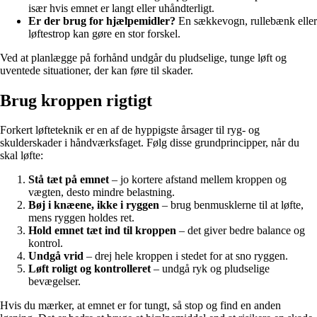
især hvis emnet er langt eller uhåndterligt.
Er der brug for hjælpemidler?
En sækkevogn, rullebænk eller
løftestrop kan gøre en stor forskel.
Ved at planlægge på forhånd undgår du pludselige, tunge løft og
uventede situationer, der kan føre til skader.
Brug kroppen rigtigt
Forkert løfteteknik er en af de hyppigste årsager til ryg- og
skulderskader i håndværksfaget. Følg disse grundprincipper, når du
skal løfte:
Stå tæt på emnet
– jo kortere afstand mellem kroppen og
vægten, desto mindre belastning.
Bøj i knæene, ikke i ryggen
– brug benmusklerne til at løfte,
mens ryggen holdes ret.
Hold emnet tæt ind til kroppen
– det giver bedre balance og
kontrol.
Undgå vrid
– drej hele kroppen i stedet for at sno ryggen.
Løft roligt og kontrolleret
– undgå ryk og pludselige
bevægelser.
Hvis du mærker, at emnet er for tungt, så stop og find en anden