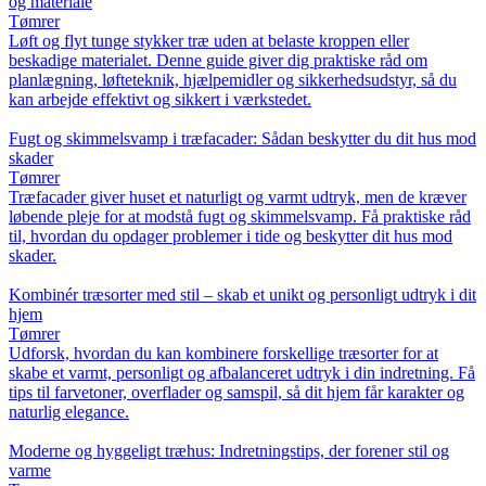
og materiale
Tømrer
Løft og flyt tunge stykker træ uden at belaste kroppen eller
beskadige materialet. Denne guide giver dig praktiske råd om
planlægning, løfteteknik, hjælpemidler og sikkerhedsudstyr, så du
kan arbejde effektivt og sikkert i værkstedet.
Fugt og skimmelsvamp i træfacader: Sådan beskytter du dit hus mod
skader
Tømrer
Træfacader giver huset et naturligt og varmt udtryk, men de kræver
løbende pleje for at modstå fugt og skimmelsvamp. Få praktiske råd
til, hvordan du opdager problemer i tide og beskytter dit hus mod
skader.
Kombinér træsorter med stil – skab et unikt og personligt udtryk i dit
hjem
Tømrer
Udforsk, hvordan du kan kombinere forskellige træsorter for at
skabe et varmt, personligt og afbalanceret udtryk i din indretning. Få
tips til farvetoner, overflader og samspil, så dit hjem får karakter og
naturlig elegance.
Moderne og hyggeligt træhus: Indretningstips, der forener stil og
varme