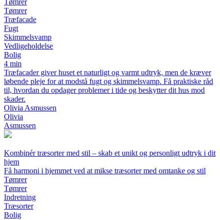
Tømrer
Tømrer
Træfacade
Fugt
Skimmelsvamp
Vedligeholdelse
Bolig
4 min
Træfacader giver huset et naturligt og varmt udtryk, men de kræver
løbende pleje for at modstå fugt og skimmelsvamp. Få praktiske råd
til, hvordan du opdager problemer i tide og beskytter dit hus mod
skader.
Olivia Asmussen
Olivia
Asmussen
Kombinér træsorter med stil – skab et unikt og personligt udtryk i dit
hjem
Få harmoni i hjemmet ved at mikse træsorter med omtanke og stil
Tømrer
Tømrer
Indretning
Træsorter
Bolig