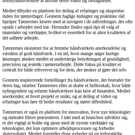
hobbyhåndværkere at udvide deres viden og færdigheder.
Mediet tilbyder en platform for deling af erfaringer og ekspertise
inden for tømrerfaget. Gennem faglige indsigter og praktiske råd
hjælper Tømrernes læsere med at navigere i de udfordringer, der ofte
opstår i arbejdet med træ. Herunder findes også tips til valg af
materialer og værktøjer, hvilket er essentielt for at sikre kvaliteten af
det udførte arbejde.
Tømrernes eksisterer for at fremme håndværkets anerkendelse og
værdien af godt håndværk. I en tid, hvor mange søger hurtige
løsninger, ønsker mediet at understrege betydningen af grundighed,
præcision og æstetik i tømrerarbejde. Dette fokus på kvalitet er
centralt for både erhvervet og for dem, der ønsker at gøre det selv.
Gennem inspirerende fortællinger fra håndværkere, der brænder for
deres fag, stræber Tømrernes efter at skabe et fællesskab, hvor både
nybegyndere og erfarne håndværkere kan lære af hinanden. Mediet
anerkender, at hvert projekt er unikt, og at deling af viden og
erfaringer kan føre til bedre resultater og større tilfredshed.
Tømrernes er også en platform for innovation, hvor nye teknologier
og metoder bliver præsenteret. I takt med at branchen udvikler sig,
er det vigtigt at holde sig ajour med de nyeste værktøjer og
teknologier, der kan optimere arbejdsprocessen og forbedre
slutresultatet. Mediet formidler disse nyheder på en letforståelig