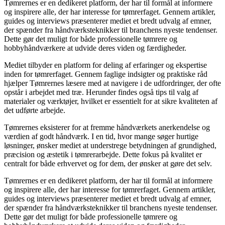
Tømrernes er en dedikeret platform, der har til formål at informere
og inspirere alle, der har interesse for tømrerfaget. Gennem artikler,
guides og interviews præsenterer mediet et bredt udvalg af emner,
der spænder fra håndværksteknikker til branchens nyeste tendenser.
Dette gør det muligt for både professionelle tømrere og
hobbyhåndværkere at udvide deres viden og færdigheder.
Mediet tilbyder en platform for deling af erfaringer og ekspertise
inden for tømrerfaget. Gennem faglige indsigter og praktiske råd
hjælper Tømrernes læsere med at navigere i de udfordringer, der ofte
opstår i arbejdet med træ. Herunder findes også tips til valg af
materialer og værktøjer, hvilket er essentielt for at sikre kvaliteten af
det udførte arbejde.
Tømrernes eksisterer for at fremme håndværkets anerkendelse og
værdien af godt håndværk. I en tid, hvor mange søger hurtige
løsninger, ønsker mediet at understrege betydningen af grundighed,
præcision og æstetik i tømrerarbejde. Dette fokus på kvalitet er
centralt for både erhvervet og for dem, der ønsker at gøre det selv.
Tømrernes er en dedikeret platform, der har til formål at informere
og inspirere alle, der har interesse for tømrerfaget. Gennem artikler,
guides og interviews præsenterer mediet et bredt udvalg af emner,
der spænder fra håndværksteknikker til branchens nyeste tendenser.
Dette gør det muligt for både professionelle tømrere og