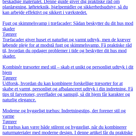
beskadige materialet. Denne guide giver dig praktiske råd om
planlægning, løfteteknik, hjælpemidler og sikkerhedsudstyr, så du
kan arbejde effektivt og sikkert i værkstedet.
Fugt og skimmelsvamp i træfacader: Sådan beskytter du dit hus mod
skader
Tømrer
Træfacader giver huset et naturligt og varmt udtryk, men de kræver
løbende pleje for at modstå fugt og skimmelsvamp. Få praktiske råd
til, hvordan du opdager problemer i tide og beskytter dit hus mod
skader.
Kombinér træsorter med stil – skab et unikt og personligt udtryk i dit
hjem
Tømrer
Udforsk, hvordan du kan kombinere forskellige træsorter for at
skabe et varmt, personligt og afbalanceret udtryk i din indretning. Få
tips til farvetoner, overflader og samspil, så dit hjem får karakter og
naturlig elegance.
Moderne og hyggeligt træhus: Indretningstips, der forener stil og
varme
Tømrer
Et træhus kan være både stilrent og hyggeligt, når du kombinerer
naturmaterialer med moderne design. I denne artikel får du praktiske