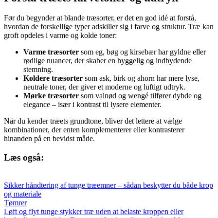
Før du begynder at blande træsorter, er det en god idé at forstå,
hvordan de forskellige typer adskiller sig i farve og struktur. Træ kan
groft opdeles i varme og kolde toner:
Varme træsorter
som eg, bøg og kirsebær har gyldne eller
rødlige nuancer, der skaber en hyggelig og indbydende
stemning.
Koldere træsorter
som ask, birk og ahorn har mere lyse,
neutrale toner, der giver et moderne og luftigt udtryk.
Mørke træsorter
som valnød og wengé tilfører dybde og
elegance – især i kontrast til lysere elementer.
Når du kender træets grundtone, bliver det lettere at vælge
kombinationer, der enten komplementerer eller kontrasterer
hinanden på en bevidst måde.
Læs også:
Sikker håndtering af tunge træemner – sådan beskytter du både krop
og materiale
Tømrer
Løft og flyt tunge stykker træ uden at belaste kroppen eller