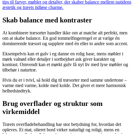
tips til farver, møbler og detaljer, der skaber balance mellem nutidens
æstetik og træets tidløse charme.
Skab balance med kontraster
At kombinere træsorter handler ikke om at matche alt perfekt, men
om at skabe balance. En god tommelfingerregel er at vælge én
dominerende træsort og supplere med én eller to andre som accent.
Eksempelvis kan et gulv i eg danne en rolig base, mens møbler i
mørk valnød eller detaljer i sortbejdset ask giver karakter og
kontrast. Omvendt kan et mørkt gulv få nyt liv med lyse møbler og
tilbehør i naturtræ.
Hvis du er i tvivl, så hold dig til træsorter med samme undertone –
varme med varme, kolde med kolde. Det giver et mere harmonisk
helhedsindtryk.
Brug overflader og struktur som
virkemiddel
Træets overfladebehandling har stor betydning for, hvordan det
opleves. Et mat, olieret bord virker naturligt og roligt, mens en