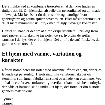
Det smukke ved at kombinere træsorter er, at der ikke findes én
rigtig opskrift. Dit hjem skal afspejle din personlighed og din måde
at leve på. Måske elsker du det rustikke og naturlige, hvor
genbrugstræ og patina spiller hovedrollen. Eller måske foretrækker
du et mere minimalistisk udtryk med få, nøje udvalgte kontraster.
Uanset stil handler det om at turde eksperimentere. Prøv dig frem
med prøver af forskellige træsorter, og se, hvordan de spiller
sammen i det lys, der er i dit hjem. Det er ofte de små forskelle, der
gør den store forskel.
Et hjem med varme, variation og
karakter
Når du kombinerer træsorter med omtanke, får du et hjem, der føles
levende og personligt. Træets naturlige variationer skaber en
stemning, som ingen fabriksfremstillet overflade kan efterligne. Ved
at balancere farver, strukturer og overflader kan du skabe et udtryk,
der både er harmonisk og unikt – et hjem, der fortæller din historie
gennem materialerne.
Tømrer
Tømrer