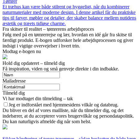
Tømrer
Et træhus kan være både stilrent og hyggeligt, når du kombinerer
naturmaterialer med moderne design. I denne artikel får du praktiske
tips til farver, møbler og detaljer, der skaber balance mellem nutidens
æstetik og træets tidløse charme.
Fra skitser til realitet – tømrerens arbejdsproces
Følg med på en tømrerrejse og lær, hvordan en idé går fra skitse til
færdigt produkt. E-bogen udforsker hele arbejdsprocessen og giver
indsigt i vigtige overvejelser i hvert trin.
Modtag e-bogen nu
Hold dig opdateret – tilmeld dig
Få inspiration, viden og små genveje direkte i din indbakke.
Mailadresse
Tilmeld dig
Vi har modtaget din tilmelding – tak
Jeg er indforstået med hjemmesidens vilkår og databrug.
Du bliver en del af vores mailliste, når du tilmelder dig, og det
indebærer, at du accepterer vores brugervilkår og persondatapolitik.
Du kan naturligvis afmelde dig når som helst.
Sikker håndtering af tunge træemner – sådan beskytter du både krop