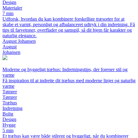
Design
Materialer
7 min
Udforsk, hvordan du kan kombinere forskellige træsorter for at
skabe et varmt, personligt og afbalanceret udtryk i din indretning. Få
tips til farvetoner, overflader og samspil, så dit hjem får karakter og
naturlig elegance.
August Johansen
August
Johansen
Moderne og hyggeligt træhus: Indretningstips, der forener stil og
varme
Få inspiration til at indrette dit træhus med moderne linjer og naturlig
varme
Tømrer
Tømrer
Træhus
Indretning
Bolig
Design
Hygge
5 min
Et træhus kan være både stilrent og hyggeligt, når du kombinerer