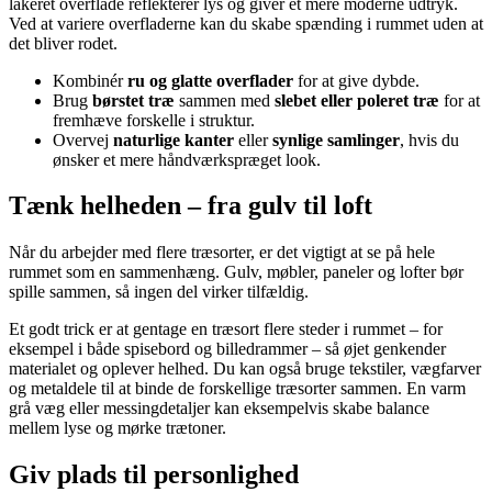
lakeret overflade reflekterer lys og giver et mere moderne udtryk.
Ved at variere overfladerne kan du skabe spænding i rummet uden at
det bliver rodet.
Kombinér
ru og glatte overflader
for at give dybde.
Brug
børstet træ
sammen med
slebet eller poleret træ
for at
fremhæve forskelle i struktur.
Overvej
naturlige kanter
eller
synlige samlinger
, hvis du
ønsker et mere håndværkspræget look.
Tænk helheden – fra gulv til loft
Når du arbejder med flere træsorter, er det vigtigt at se på hele
rummet som en sammenhæng. Gulv, møbler, paneler og lofter bør
spille sammen, så ingen del virker tilfældig.
Et godt trick er at gentage en træsort flere steder i rummet – for
eksempel i både spisebord og billedrammer – så øjet genkender
materialet og oplever helhed. Du kan også bruge tekstiler, vægfarver
og metaldele til at binde de forskellige træsorter sammen. En varm
grå væg eller messingdetaljer kan eksempelvis skabe balance
mellem lyse og mørke trætoner.
Giv plads til personlighed